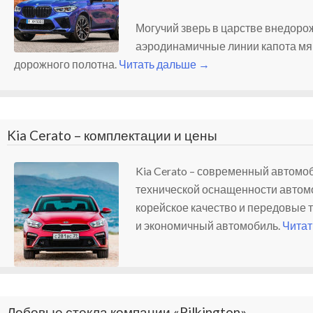
Могучий зверь в царстве внедоро
аэродинамичные линии капота мяг
дорожного полотна.
Читать дальше
→
Kia Cerato – комплектации и цены
Kia Cerato – современный автомоб
технической оснащенности автомо
корейское качество и передовые 
и экономичный автомобиль.
Читат
Лобовые стекла компании «Pilkington»